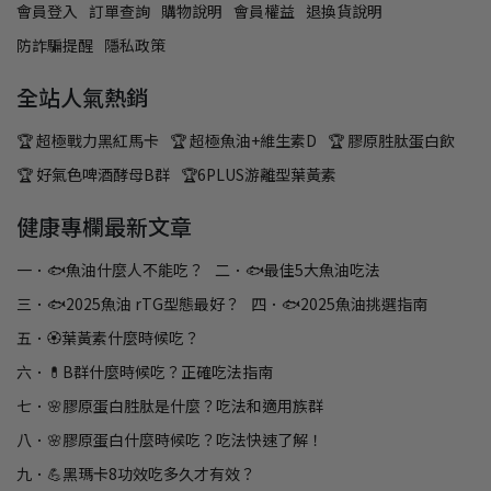
會員登入
訂單查詢
購物說明
會員權益
退換貨說明
防詐騙提醒
隱私政策
全站人氣熱銷
🏆 超極戰力黑紅馬卡
🏆 超極魚油+維生素D
🏆 膠原胜肽蛋白飲
🏆 好氣色啤酒酵母B群
🏆6PLUS游離型葉黃素
健康專欄最新文章
一．🐟魚油什麼人不能吃？
二．🐟最佳5大魚油吃法
三．🐟2025魚油 rTG型態最好？
四．🐟2025魚油挑選指南
五．🏵️葉黃素什麼時候吃？
六．💊B群什麼時候吃？正確吃法指南
七．🌸膠原蛋白胜肽是什麼？吃法和適用族群
八．🌸膠原蛋白什麼時候吃？吃法快速了解！
九．💪黑瑪卡8功效吃多久才有效？