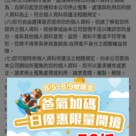
(五)本公司網站所蒐集、處理與利用您的個人資料之期間
為：自即日起至您通知本公司停止蒐集、處理與利用您的個
人資料為止，符合個人資料保護法相關規定。
(六)您可自由選擇是否提供您的個人資料，但請了解若您所
提供之個人資料，經檢舉或由本公司發現不足以確認您的身
分，或有其他個人資料冒用、盜用、資料不實或不符等情
形，您將不得享有參與直銷商/自用客戶身分之相關權益保
障。
(七)您可隨時依個人資料保護法之相關規定，向本公司查詢
本公司網站所蒐集的您的個人資料、您可以要求補充或更
正、請求停止蒐集處理或利用、請求查閱、複製、刪除。
(八)如您要求本公司網站停止蒐集、處理、利用或刪除您的
個人資料，因而造成本公司無法提供服務之情形時，您了解
並同意不得對本公司為任何請求。
(九)除非取得您的同意或其他法令之特別規定，本公司網站
絕不會將您的個人資料揭露予第三人或使用於蒐集目的以外
之其他用途。
(十)若本公司需要於對外網站或網頁公布您的個人資料時，
將進行適當遮蔽作業，並依相關法律及規範之要求處理。