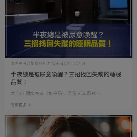
國家高考合格食品技師 詹棠璘 | 2026-07-01
半夜總是被尿意喚醒？三招找回失蹤的睡眠
品質！
本文由 國家高考合格食品技師 詹棠璘 撰寫 ⋯
閱讀更多 ->