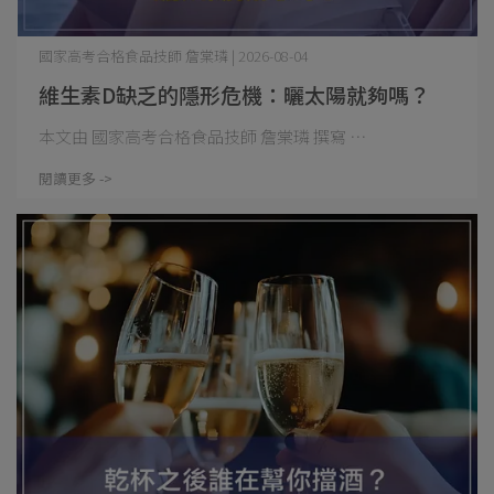
國家高考合格食品技師 詹棠璘 | 2026-08-04
維生素D缺乏的隱形危機：曬太陽就夠嗎？
本文由 國家高考合格食品技師 詹棠璘 撰寫 ⋯
閱讀更多 ->