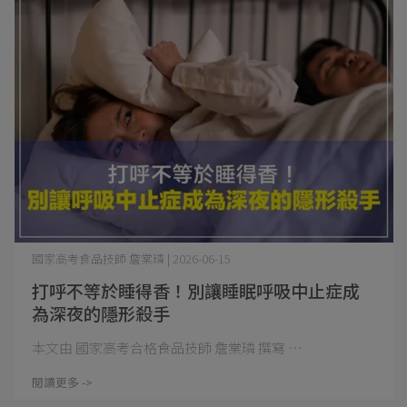
國家高考食品技師 詹棠璘 | 2026-06-15
打呼不等於睡得香！別讓睡眠呼吸中止症成
為深夜的隱形殺手
本文由 國家高考合格食品技師 詹棠璘 撰寫 ⋯
閱讀更多 ->