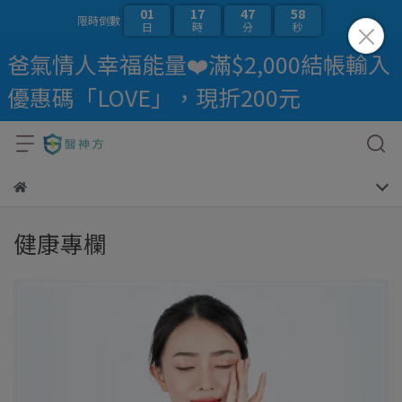
01
17
47
57
限時倒數
日
時
分
秒
爸氣情人幸福能量❤️滿$2,000結帳輸入
優惠碼「LOVE」，現折200元
健康專欄