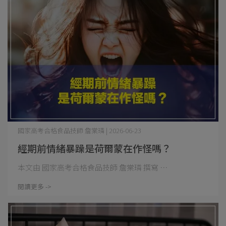
國家高考合格食品技師 詹棠璘 | 2026-06-23
經期前情緒暴躁是荷爾蒙在作怪嗎？
本文由 國家高考合格食品技師 詹棠璘 撰寫 ⋯
閱讀更多 ->