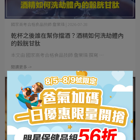
國家高考合格食品技師 詹棠璘 | 2026-07-28
乾杯之後誰在幫你擋酒？酒精如何洗劫體內
的穀胱甘肽
本文由 國家高考合格食品技師 詹棠璘 撰寫 ⋯
閱讀更多 ->