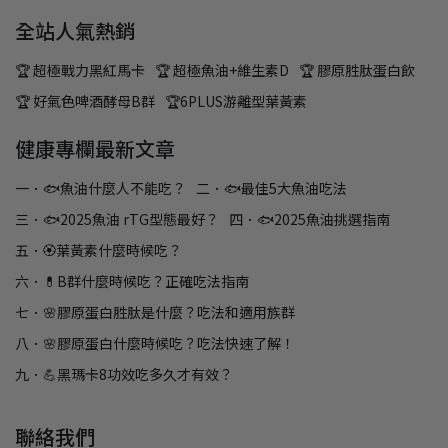
全站人氣熱銷
🏆 超極戰力黑紅馬卡
🏆 超極魚油+維生素D
🏆 膠原胜肽蛋白飲
🏆 好氣色啤酒酵母B群
🏆6PLUS游離型葉黃素
健康專欄最新文章
一．🐟魚油什麼人不能吃？
二．🐟最佳5大魚油吃法
三．🐟2025魚油 rTG型態最好？
四．🐟2025魚油挑選指南
五．🏵️葉黃素什麼時候吃？
六．💊B群什麼時候吃？正確吃法指南
七．🌸膠原蛋白胜肽是什麼？吃法和適用族群
八．🌸膠原蛋白什麼時候吃？吃法快速了解！
九．💪黑瑪卡8功效吃多久才有效？
聯絡我們