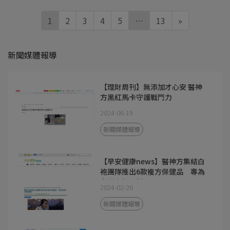
1
2
3
4
5
…
13
»
新聞媒體報導
【理財周刊】無添加才心安 醫神
方黑紅馬卡守護戰鬥力
2024-06-19
新聞媒體報導
【早安健康news】醫神方集結白
袍團隊推出6款複方保健品 專為
台灣市場研製
2024-02-26
新聞媒體報導