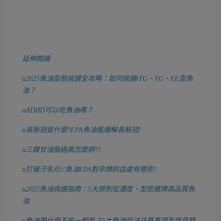
延伸閱讀
u
2025魚油型態挑選全攻略：如何挑選rTG、TG、EE型魚
油？
u
ADHD可以吃魚油嗎？
u
長新冠是什麼?EPA魚油能緩解長新冠!
u
三酸甘油脂過高怎麼辦?!
u
打破汙名化!!魚油EPA對孕婦的益處有哪些?
u
2025魚油挑選指南：5大原則從濃度、型態選擇高品質魚
油
u
魚油跟什麼不能一起吃？5大魚油吃法注意事項及常見問