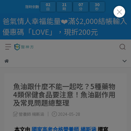
02
21
07
29
限時倒數
日
時
分
秒
爸氣情人幸福能量❤️滿$2,000結帳輸入
優惠碼「LOVE」，現折200元
魚油跟什麼不能一起吃？5種藥物
4類保健食品要注意！魚油副作用
及常見問題總整理
營養師 楊斯涵
2024-05-28
本文由
國家高考合格營養師 楊斯涵
撰寫