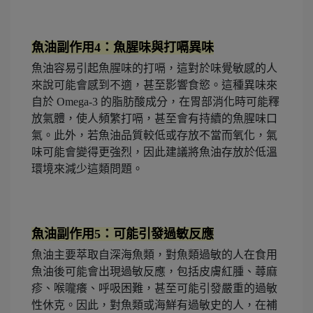
魚油副作用4：魚腥味與打嗝異味
魚油容易引起魚腥味的打嗝，這對於味覺敏感的人
來說可能會感到不適，甚至影響食慾。這種異味來
自於 Omega-3 的脂肪酸成分，在胃部消化時可能釋
放氣體，使人頻繁打嗝，甚至會有持續的魚腥味口
氣。此外，若魚油品質較低或存放不當而氧化，氣
味可能會變得更強烈，因此建議將魚油存放於低溫
環境來減少這類問題。
魚油副作用5：可能引發過敏反應
魚油主要萃取自深海魚類，對魚類過敏的人在食用
魚油後可能會出現過敏反應，包括皮膚紅腫、蕁麻
疹、喉嚨癢、呼吸困難，甚至可能引發嚴重的過敏
性休克。因此，對魚類或海鮮有過敏史的人，在補