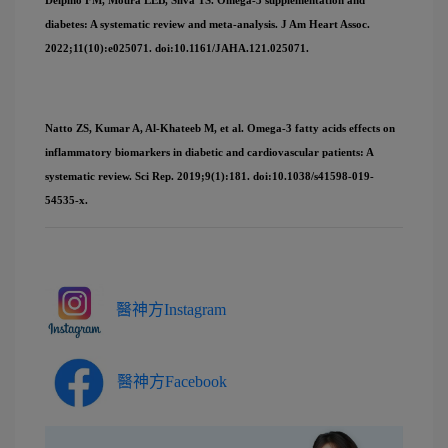
Delpino FM, Moura LEB, Silva TS. Omega-3 supplementation and
diabetes: A systematic review and meta-analysis. J Am Heart Assoc.
2022;11(10):e025071. doi:10.1161/JAHA.121.025071.
Natto ZS, Kumar A, Al-Khateeb M, et al. Omega-3 fatty acids effects on
inflammatory biomarkers in diabetic and cardiovascular patients: A
systematic review. Sci Rep. 2019;9(1):181. doi:10.1038/s41598-019-
54535-x.
醫神方Instagram
醫神方Facebook