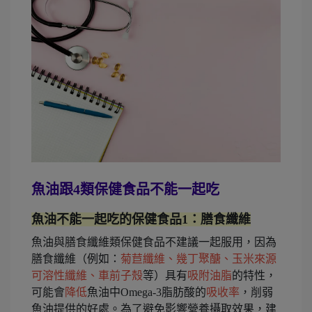
魚油跟4類保健食品不能一起吃
魚油不能一起吃的保健食品1：膳食纖維
魚油與膳食纖維類保健食品不建議一起服用，因為
膳食纖維（例如：
菊苣纖維、幾丁聚醣、玉米來源
可溶性纖維、車前子殼
等）具有
吸附油脂
的特性，
可能會
降低
魚油中Omega-3脂肪酸的
吸收率
，削弱
魚油提供的好處。為了避免影響營養攝取效果，建