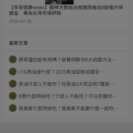
【早安健康news】醫神方集結白袍團隊推出6款複方保
健品 專為台灣市場研製
2024-02-26
最新文章
1
膠原蛋白飲有用嗎？營養師教你6大挑選方法⋯
2
rTG魚油是什麼？2025魚油型態挑選全⋯
3
魚油什麼人不能吃？吃魚油2大禁忌和7種族⋯
4
B群什麼時候吃？什麼人不能吃？可以空腹吃⋯
5
葉黃素什麼時候吃？葉黃素不能跟什麼一起吃⋯