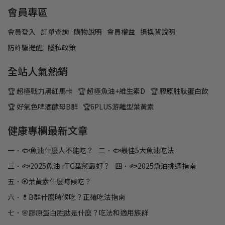
會員專區
會員登入
訂單查詢
購物說明
會員權益
退換貨說明
防詐騙提醒
隱私政策
全站人氣熱銷
🏆 超極戰力黑紅馬卡
🏆 超極魚油+維生素D
🏆 膠原胜肽蛋白飲
🏆 好氣色啤酒酵母B群
🏆6PLUS游離型葉黃素
健康專欄最新文章
一．🐟魚油什麼人不能吃？
二．🐟最佳5大魚油吃法
三．🐟2025魚油 rTG型態最好？
四．🐟2025魚油挑選指南
五．🏵️葉黃素什麼時候吃？
六．💊B群什麼時候吃？正確吃法指南
七．🌸膠原蛋白胜肽是什麼？吃法和適用族群