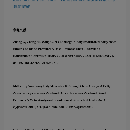
題總整理
參考文獻
Zhang X, Zhang M, Wang C, et al. Omega-3 Polyunsaturated Fatty Acids
Intake and Blood Pressure: A Dose-Response Meta-Analysis of
Randomized Controlled Trials.
J Am Heart Assoc.
2022;11(12):e025071.
doi:10.1161/JAHA.121.025071.
Miller PE, Van Elswyk M, Alexander DD. Long-Chain Omega-3 Fatty
Acids Eicosapentaenoic Acid and Docosahexaenoic Acid and Blood
Pressure: A Meta-Analysis of Randomized Controlled Trials.
Am J
Hypertens.
2014;27(7):885-896. doi:10.1093/ajh/hpt293.