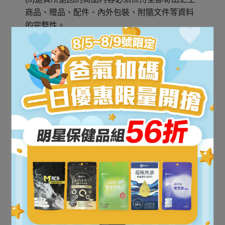
商品、贈品、配件、內外包裝、附隨文件等資料
的完整性。
宅配物流說明
1.請問有哪些配送方式?
目前提供宅配、超商取貨。
2.配合超商取貨的超商有哪些？
提供7-11超商取貨、全家便利商店取貨。
*當商品送達指定地點並於7日內未被領取者，將
會產生未取件記錄。記錄達2次(含)以上者，未來
將無法再使用「超商取貨」為配送方式。
3.運費計算方式為何？
(1)本島宅配費用150元；單筆訂單消費滿1,000元
即免運費。