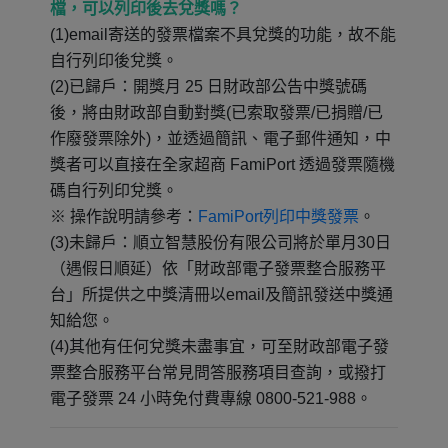
檔，可以列印後去兌獎嗎？
(1)email寄送的發票檔案不具兌獎的功能，故不能
自行列印後兌獎。
(2)已歸戶：開獎月 25 日財政部公告中獎號碼
後，將由財政部自動對獎(已索取發票/已捐贈/已
作廢發票除外)，並透過簡訊、電子郵件通知，中
獎者可以直接在全家超商 FamiPort 透過發票隨機
碼自行列印兌獎。
※ 操作說明請參考：
FamiPort列印中獎發票
。
(3)未歸戶：順立智慧股份有限公司將於單月30日
（遇假日順延）依「財政部電子發票整合服務平
台」所提供之中獎清冊以email及簡訊發送中獎通
知給您。
(4)其他有任何兌獎未盡事宜，可至財政部電子發
票整合服務平台常見問答服務項目查詢，或撥打
電子發票 24 小時免付費專線 0800-521-988。