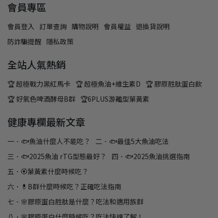
會員專區
會員登入
訂單查詢
購物說明
會員權益
退換貨說明
防詐騙提醒
隱私政策
全站人氣熱銷
🏆 超極戰力黑紅馬卡
🏆 超極魚油+維生素D
🏆 膠原胜肽蛋白飲
🏆 好氣色啤酒酵母B群
🏆6PLUS游離型葉黃素
健康專欄最新文章
一．🐟魚油什麼人不能吃？
二．🐟最佳5大魚油吃法
三．🐟2025魚油 rTG型態最好？
四．🐟2025魚油挑選指南
五．🏵️葉黃素什麼時候吃？
六．💊B群什麼時候吃？正確吃法指南
七．🌸膠原蛋白胜肽是什麼？吃法和適用族群
八．🌸膠原蛋白什麼時候吃？吃法快速了解！