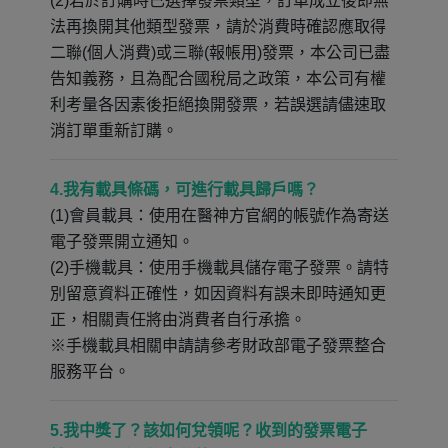
(2)若於訂購時已選擇發票類型，訂單成立後即無
法再換開其他類型發票，請於消費時確認應取得
二聯(個人消費)或三聯(報帳用)發票，本公司已盡
告知義務，且為配合國稅局之政策，本公司有權
利考量各因素後拒絕換開發票，若誤選請儘速取
消訂單重新訂購。
4.我有載具條碼，可進行載具歸戶嗎？
(1)會員載具：使用在醫神方官網的帳號作為寄送
電子發票開立通知。
(2)手機載具：使用手機載具儲存電子發票。請特
別留意資料正確性，如因資料有誤未即時通知更
正，相關責任將由消費者自行承擔。
※手機載具相關申請請參考財政部電子發票整合
服務平台。
5.我中獎了？該如何兌領呢？收到的發票電子