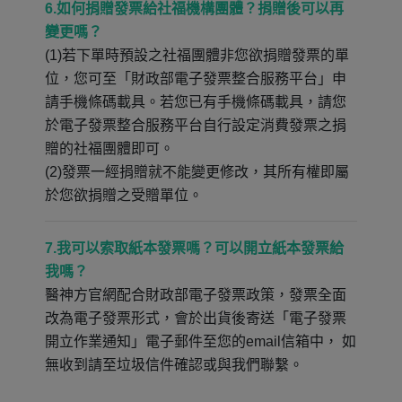
6.如何捐贈發票給社福機構團體？捐贈後可以再
變更嗎？
(1)若下單時預設之社福團體非您欲捐贈發票的單
位，您可至「財政部電子發票整合服務平台」申
請手機條碼載具。若您已有手機條碼載具，請您
於電子發票整合服務平台自行設定消費發票之捐
贈的社福團體即可。
(2)發票一經捐贈就不能變更修改，其所有權即屬
於您欲捐贈之受贈單位。
7.我可以索取紙本發票嗎？可以開立紙本發票給
我嗎？
醫神方官網配合財政部電子發票政策，發票全面
改為電子發票形式，會於出貨後寄送「電子發票
開立作業通知」電子郵件至您的email信箱中， 如
無收到請至垃圾信件確認或與我們聯繫。