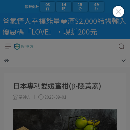
03
14
15
48
限時倒數
日
時
分
秒
爸氣情人幸福能量❤️滿$2,000結帳輸入
優惠碼「LOVE」，現折200元
日本專利愛媛蜜柑(β-隱黃素)
醫神方
2023-09-01