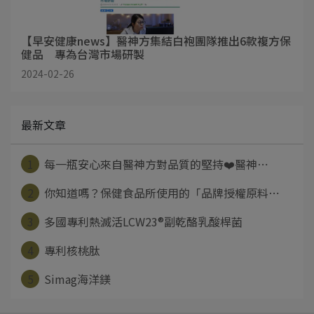
【早安健康news】醫神方集結白袍團隊推出6款複方保
健品 專為台灣市場研製
2024-02-26
最新文章
1
每一瓶安心來自醫神方對品質的堅持❤️醫神⋯
2
你知道嗎？保健食品所使用的「品牌授權原料⋯
3
多國專利熱滅活LCW23®副乾酪乳酸桿菌
4
專利核桃肽
5
Simag海洋鎂