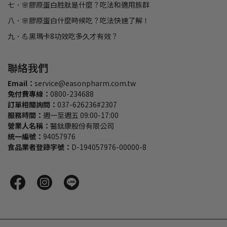
七．🌸膠原蛋白胜肽是什麼？吃法和適用族群
八．🌸膠原蛋白什麼時候吃？吃法快速了解！
九．💪黑瑪卡8功效吃多久才有效？
聯絡我們
Email：
service@easonpharm.com.tw
免付費專線：
0800-234688
訂單相關詢問：
037-626236#2307
服務時間：
週一至週五 09:00-17:00
營業人名稱：
醫鈦康股份有限公司
統一編號：
94057976
食品業者登錄字號：
D-194057976-00000-8