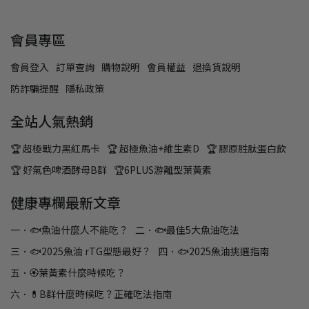
會員專區
會員登入
訂單查詢
購物說明
會員權益
退換貨說明
防詐騙提醒
隱私政策
全站人氣熱銷
🏆 超極戰力黑紅馬卡
🏆 超極魚油+維生素D
🏆 膠原胜肽蛋白飲
🏆 好氣色啤酒酵母B群
🏆6PLUS游離型葉黃素
健康專欄最新文章
一．🐟魚油什麼人不能吃？
二．🐟最佳5大魚油吃法
三．🐟2025魚油 rTG型態最好？
四．🐟2025魚油挑選指南
五．🏵️葉黃素什麼時候吃？
六．💊B群什麼時候吃？正確吃法指南