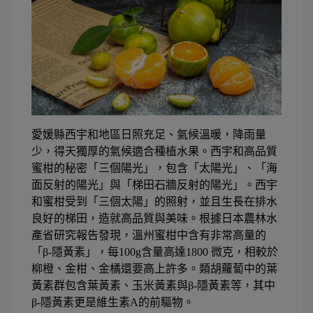
愛媛縣西宇和地區日照充足、氣候溫暖，降雨量
少，得天獨厚的氣候適合種植水果。西宇和高品質
蜜柑的秘密「三個陽光」，包含「太陽光」、「海
面反射的陽光」與「梯田石牆反射的陽光」。西宇
和蜜柑受到「三個太陽」的照射，並且生長在排水
良好的梯田，造就高品質與美味。根據日本農林水
產省研究報告發現，溫州蜜柑中含有非常高量的
「β-隱黃素」，每100g含量高達1800 微克，相較於
柳橙、金柑、金橘還要高上許多。類胡蘿蔔中的葉
黃素群包含葉黃素、玉米黃素與β-隱黃素等，其中
β-隱黃素更是維生素A的前驅物。