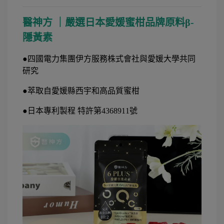
醫神方 ｜嚴選日本愛媛蜜柑品牌原料β-
隱黃素
●四國電力集團伊方服務株式會社與愛媛大學共同
研究
●萃取自愛媛縣西宇和高品質蜜柑
●日本專利製程 特許第4368911號