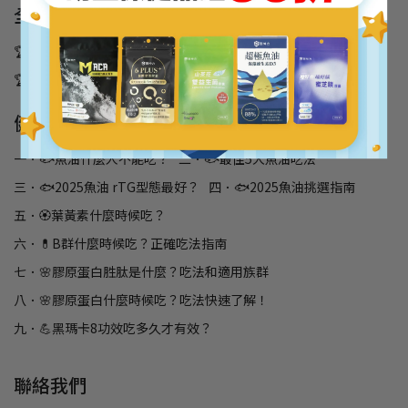
全站人氣熱銷
🏆 超極戰力黑紅馬卡
🏆 超極魚油+維生素D
🏆 膠原胜肽蛋白飲
🏆 好氣色啤酒酵母B群
🏆6PLUS游離型葉黃素
健康專欄最新文章
一．🐟魚油什麼人不能吃？
二．🐟最佳5大魚油吃法
三．🐟2025魚油 rTG型態最好？
四．🐟2025魚油挑選指南
五．🏵️葉黃素什麼時候吃？
六．💊B群什麼時候吃？正確吃法指南
七．🌸膠原蛋白胜肽是什麼？吃法和適用族群
八．🌸膠原蛋白什麼時候吃？吃法快速了解！
九．💪黑瑪卡8功效吃多久才有效？
聯絡我們