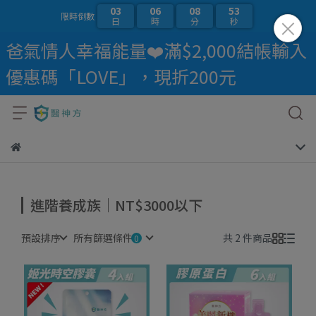
03
06
08
53
限時倒數
日
時
分
秒
爸氣情人幸福能量❤️滿$2,000結帳輸入
優惠碼「LOVE」，現折200元
進階養成族｜NT$3000以下
預設排序
所有篩選條件
共 2 件商品