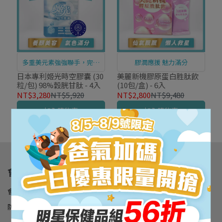
多重美元素強強聯手，完美
膠潤應援 魅力滿分
再進化
日本專利姬光時空膠囊 (30
美麗新機膠原蛋白胜肽飲
粒/包) 98%穀胱甘肽 - 4入
(10包/盒) - 6入
NT$3,280
NT$5,920
NT$2,800
NT$9,480
加入購物車
加入購物車
會員專區
會員登入
訂單查詢
購物說明
會員權益
退換貨說明
防詐騙提醒
隱私政策