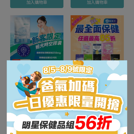
加入購物車
加入購物車
🚚結帳輸入優惠碼
任選2件9折、3件88折、4件
「NEW26」免運！
最高85折
【新客體驗】日本專利姬
【熱門保健品自由選】缺
光時空膠囊 (30粒/包)
什麼補什麼，最高85折！
★98%穀胱甘肽-1入
NT$599
NT$1,480
NT$199
~
NT$990
加入購物車
加入購物車