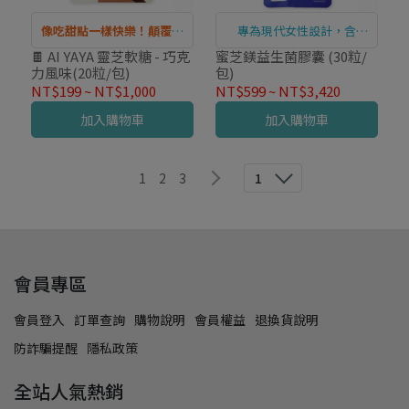
像吃甜點一樣快樂！顛覆靈
專為現代女性設計，含
芝的想像
GABA的夜間保養聖品
🍫 AI YAYA 靈芝軟糖 - 巧克
蜜芝鎂益生菌膠囊 (30粒/
力風味(20粒/包)
包)
NT$199
~
NT$1,000
NT$599
~
NT$3,420
加入購物車
加入購物車
1
2
3
1
會員專區
會員登入
訂單查詢
購物說明
會員權益
退換貨說明
防詐騙提醒
隱私政策
全站人氣熱銷