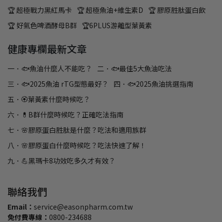
🏆 超極戰力黑紅馬卡
🏆 超極魚油+維生素D
🏆 膠原胜肽蛋白飲
🏆 好氣色啤酒酵母B群
🏆6PLUS游離型葉黃素
健康專欄最新文章
一．🐟魚油什麼人不能吃？
二．🐟最佳5大魚油吃法
三．🐟2025魚油 rTG型態最好？
四．🐟2025魚油挑選指南
五．🏵️葉黃素什麼時候吃？
六．💊B群什麼時候吃？正確吃法指南
七．🌸膠原蛋白胜肽是什麼？吃法和適用族群
八．🌸膠原蛋白什麼時候吃？吃法快速了解！
九．💪黑瑪卡8功效吃多久才有效？
聯絡我們
Email：
service@easonpharm.com.tw
免付費專線：
0800-234688