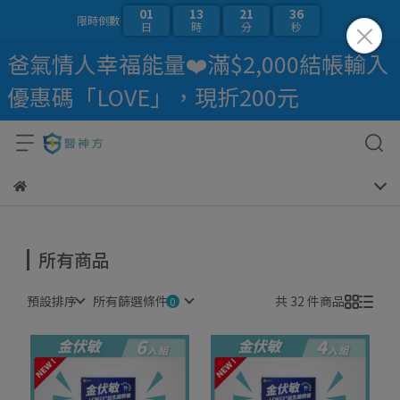
01
13
21
36
限時倒數
日
時
分
秒
爸氣情人幸福能量❤️滿$2,000結帳輸入
優惠碼「LOVE」，現折200元
所有商品
預設排序
所有篩選條件
共 32 件商品