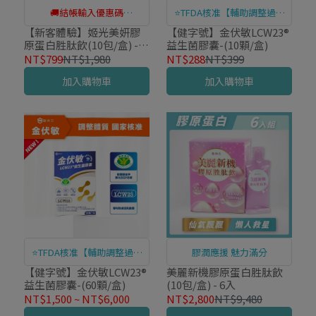
🚚結帳輸入優惠碼
⭐TFDA核准【輔助調整過敏
「NEW26」免運！
體質】
【新客體驗】姬光美妍膠
【健字號】金伏敏LCW23®
原蛋白胜肽飲(10包/盒) -1
益生菌膠囊-(10顆/盒)
入
NT$799
NT$1,980
NT$288
NT$399
加入購物車
加入購物車
⭐TFDA核准【輔助調整過敏
膠潤應援 魅力滿分
體質】
【健字號】金伏敏LCW23®
美麗新機膠原蛋白胜肽飲
益生菌膠囊-(60顆/盒)
(10包/盒) - 6入
NT$1,500
~
NT$6,000
NT$2,800
NT$9,480