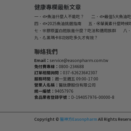
健康專欄最新文章
一．🐟魚油什麼人不能吃？
二．🐟最佳5大魚油
四．🐟2025魚油挑選指南
五．🏵️葉黃素什麼時候
七．🌸膠原蛋白胜肽是什麼？吃法和適用族群
八．
九．💪黑瑪卡8功效吃多久才有效？
聯絡我們
Email：
service@easonpharm.com.tw
免付費專線：
0800-234688
訂單相關詢問：
037-626236#2307
服務時間：
週一至週五 09:00-17:00
營業人名稱：
醫鈦康股份有限公司
統一編號：
94057976
食品業者登錄字號：
D-194057976-00000-8
Copyright ©
醫神方Easonpharm
All Rights Reser