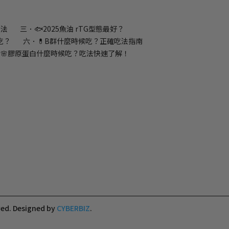
吃法
三．🐟2025魚油 rTG型態最好？
吃？
六．💊B群什麼時候吃？正確吃法指南
🌸膠原蛋白什麼時候吃？吃法快速了解！
ved.
Designed by
CYBERBIZ
.