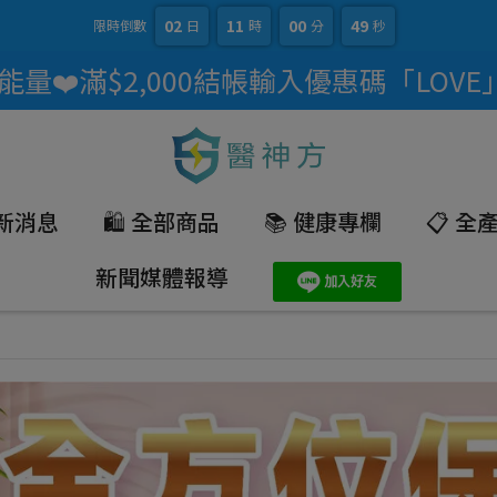
02
11
00
48
限時倒數
日
時
分
秒
量❤️滿$2,000結帳輸入優惠碼「LOVE
最新消息
🛍️ 全部商品
📚 健康專欄
📋 
新聞媒體報導