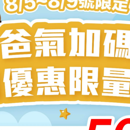
或乳霜。
粉末顆粒相對較大。
為
顆粒粗
，人體消化吸收效率有限。
皮膚，效果偏重於局部作用。
不佳
，口感也略顯粗糙。
備，將珍珠研磨至超過 1000目，甚至達到奈米級顆粒。
升珍珠中鈣質、胺基酸與微量元素的生物利用率。
食品以及面膜、精華等外用保養品。
更有效發揮珍珠粉的養生與美容功效。