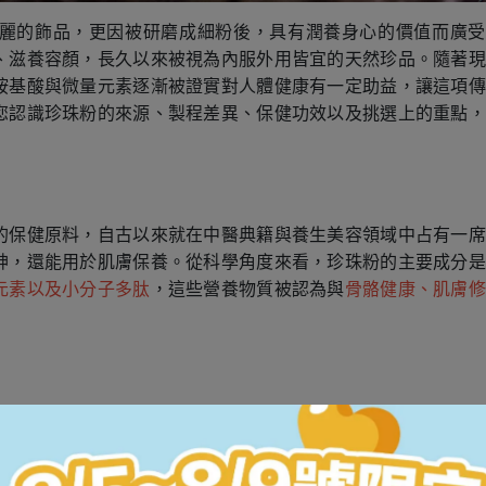
麗的飾品，更因被研磨成細粉後，具有潤養身心的價值而廣受
、滋養容顏，長久以來被視為內服外用皆宜的天然珍品。隨著現
胺基酸與微量元素逐漸被證實對人體健康有一定助益，讓這項傳
您認識珍珠粉的來源、製程差異、保健功效以及挑選上的重點，
的保健原料，自古以來就在中醫典籍與養生美容領域中占有一席
神，還能用於肌膚保養。從科學角度來看，珍珠粉的主要成分是
元素以及小分子多肽
，這些營養物質被認為與
骨骼健康、肌膚修
超微細粉碎粒徑小，內服更佳，吸收效率高。現代珍珠粉製作方
提升人體吸收率與使用上的便利性。除了內服的膠囊、粉末型產