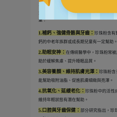
珍珠粉保健功效
珍珠粉的功效多數仍以傳統應用與初步研
量：
1.
補鈣、強健骨骼與牙齒：
珍珠粉含有
鈣的中老年族群或成長期兒童有一定幫助
2.
助眠安神：
在傳統醫學中，珍珠粉常被
助於緩解焦慮、提升睡眠品質。
3.
美容養顏、維持肌膚光澤：
珍珠粉含
能幫助吸附油脂、促進肌膚細緻與亮澤。
4.
抗氧化、延緩老化：
珍珠粉中的活性
維持年輕狀態有潛在幫助。
5.
口腔與牙齒保健：
部分研究指出，珍