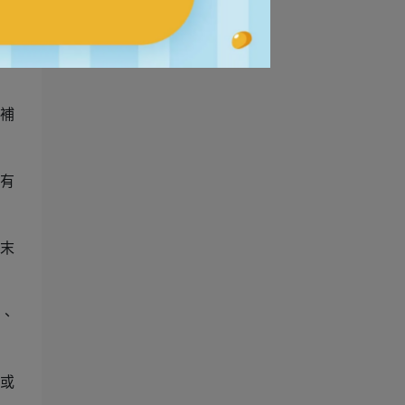
劑
補
有
末
、
或