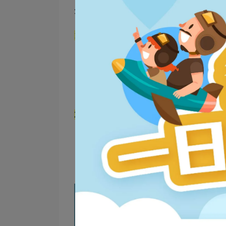
外，也常見於外用的保養品中，像是面膜
1.
傳統研磨法
製程方式：以人工或石磨研磨珍珠，
特色：保留了珍珠的完整成分，但因
應用：多用於傳統中醫藥方或外敷於
限制：粗顆粒可能刺激腸胃，
吸收率
2.
現代超微細粉碎技術
製程方式：利用奈米級或超微細研磨設
特色：粉末極細，口感更佳且大幅提
應用：適用於膠囊、粉末等內服保健
優勢：
吸收度高
、不易刺激腸胃，能