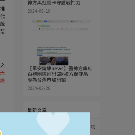
神方黑紅馬卡守護戰鬥力
推
2024-06-19
代
統
幫
之
【早安健康news】醫神方集結
天
白袍團隊推出6款複方保健品
專為台灣市場研製
護
2024-02-26
最新文章
1
膠原蛋白飲有用嗎？營養師
式
教你6大挑選方法⋯
品