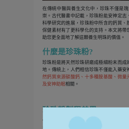
在傳統中醫與養生文化中，珍珠不僅是瑰
崇。古代醫書中記載，珍珠粉能安神定志
科學研究的進展，珍珠粉中所含的鈣質、
保健素材有了更科學化的支持。本文將帶
助您更全面地了解這顆養生明珠的價值。
什麼是珍珠粉?
珍珠粉是將天然珍珠研磨成極細粉末而成
地。傳統上，人們相信珍珠不僅能入藥安
然鈣質來源碳酸鈣、十多種胺基酸、微量
及安神助眠
相關。
珍珠粉製程差異
傳統研磨粒徑大，適合外用，吸收有限；
多採用超微細研磨技術，使粉體更細緻，