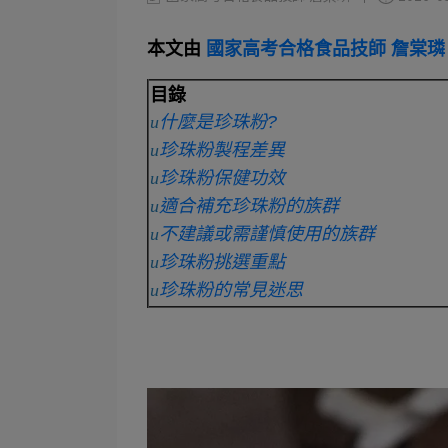
本文由
國家高考合格食品技師 詹棠璘
目錄
u
什麼是珍珠粉?
u
珍珠粉製程差異
u
珍珠粉保健功效
u
適合補充珍珠粉的族群
u
不建議或需謹慎使用的族群
u
珍珠粉挑選重點
u
珍珠粉的常見迷思