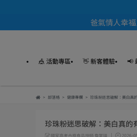
爸氣情人幸福能
🎪 活動專區
👋 新客體驗
📢
部落格
健康專欄
珍珠粉迷思破解：美白真
珍珠粉迷思破解：美白真的
國家高考合格食品技師 詹棠璘
2026-0