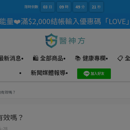
03
09
49
19
限時倒數
日
時
分
秒
量❤️滿$2,000結帳輸入優惠碼「LOVE
 最新消息
🛍️ 全部商品
📚 健康專欄
📋
新聞媒體報導
的有效嗎？
有效嗎？
5-28