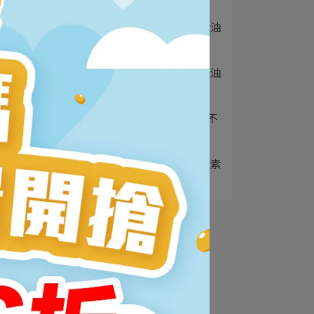
2
rTG魚油是什麼？2025魚油
型態挑選全⋯
3
魚油什麼人不能吃？吃魚油
2大禁忌和7種族⋯
4
B群什麼時候吃？什麼人不
能吃？可以空腹吃⋯
5
葉黃素什麼時候吃？葉黃素
不能跟什麼一起吃⋯