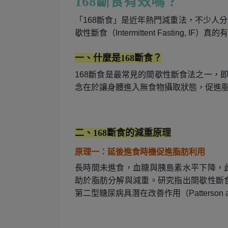
168
斷食有效嗎？
「168斷食」是近年熱門減重法，不少人
歇性斷食（Intermittent Fasting
一、什麼是168斷食？
168
斷食是最常見的間歇性斷食法之一，即
念在於讓身體進入無食物攝取狀態，促進
二、168斷食的減重原理
原理一：延後進食時機促進脂肪利用
長時間未進食，血糖與胰島素水平下降，
助於脂肪分解與減重。研究指出間歇性斷
第二型糖尿病具潛在改善作用（Patterson and