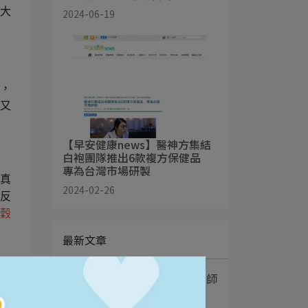
大
2024-06-19
上，
又
【早安健康news】醫神方集結
白袍團隊推出6款複方保健品
專為台灣市場研製
真
2024-02-26
反
全穀
最新文章
1
膠原蛋白飲有用嗎？營養師
教你6大挑選方法⋯