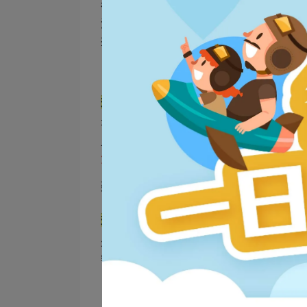
很多人以為少吃主食就等於低醣，但其實
源，例如一杯全糖珍奶含糖超過60克，
握每天總碳水攝取量，才是真正的控醣關
迷思三：低醣飲食可以無限吃肉和油
有些人誤信生酮飲食或低醣高脂就可以隨
血管風險，同時高蛋白飲食若未搭配足夠
質來源
，例如魚類、豆製品、白肉與
健康
延伸閱讀>>
膠原蛋白不能跟什麼一起吃？公
迷思四：減醣飲食不需要運動？
少吃雖然能減重，但缺乏運動會導致肌肉
響日常活力與體態。
建議搭配規律重訓與