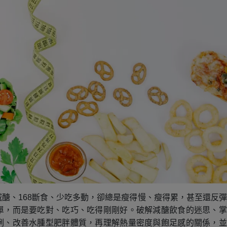
醣、168斷食、少吃多動，卻總是瘦得慢、瘦得累，甚至還反
單，而是要吃對、吃巧、吃得剛剛好。破解減醣飲食的迷思、掌
例、改善水腫型肥胖體質，再理解熱量密度與飽足感的關係，並