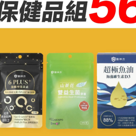
？
正常飲食後馬上復胖，甚至變本加厲，這是因為
過度限制飲食
會
代謝率以應對長期缺醣
，導致體重調節更困難。與其追求短期
模式，配合睡眠、壓力管理與運動，才能真正打造不易復胖的
絕非萬靈丹，若執行不當，反而會造成營養不均、荷爾蒙失衡、
規律作息與生活習慣
的全面改善開始，投入減醣潮流前先問問