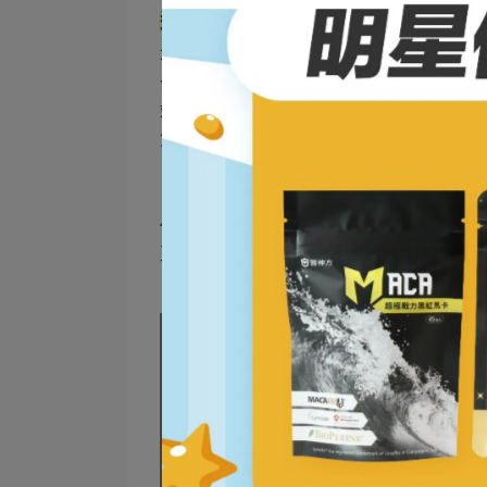
迷思五：長期低醣可以永久保持體重
不少人一開始靠低醣瘦身成功，卻在恢復
發報復性進食或心理壓力，且
身體會調整
端，不如建立可持續、彈性又均衡的飲食
質。
低醣飲食固然可以成為減重工具之一，但
至心理壓力。聰明減重應該從
均衡飲食、
己：我吃得健康嗎？我能長久持續嗎？