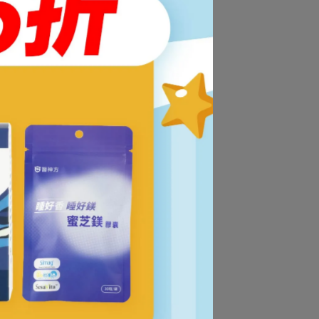
引
極
體
甚
自