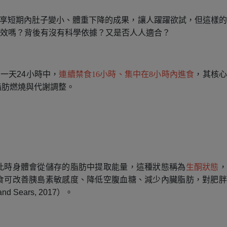
分享短期內肚子變小、體重下降的成果，讓人躍躍欲試，但這樣
, IF）真的有效嗎？背後有沒有科學依據？又是否人人適合？
一天24小時中，
連續禁食16小時、集中在8小時內進食
，其核心
脂肪燃燒與代謝調整。
此時身體會從儲存的脂肪中提取能量，這種狀態稱為
生酮狀態
，
食可改善胰島素敏感度、降低空腹血糖、減少內臟脂肪，對肥胖
 Sears, 2017）。