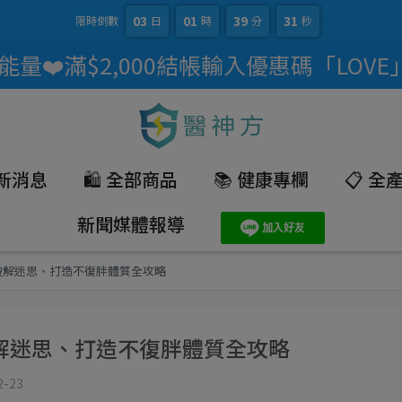
03
01
39
30
限時倒數
日
時
分
秒
量❤️滿$2,000結帳輸入優惠碼「LOVE
最新消息
🛍️ 全部商品
📚 健康專欄
📋 
新聞媒體報導
破解迷思、打造不復胖體質全攻略
解迷思、打造不復胖體質全攻略
2-23