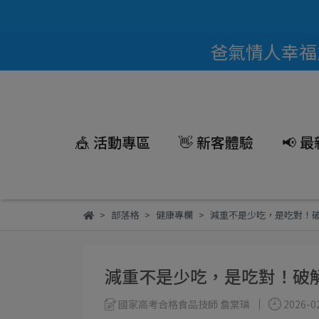
爸氣情人幸福能
🎪 活動專區
👋 新客體驗
📢 
部落格
健康專欄
減重不是少吃，是吃對！
減重不是少吃，是吃對！破
國家高考合格食品技師 詹棠璘
2026-0