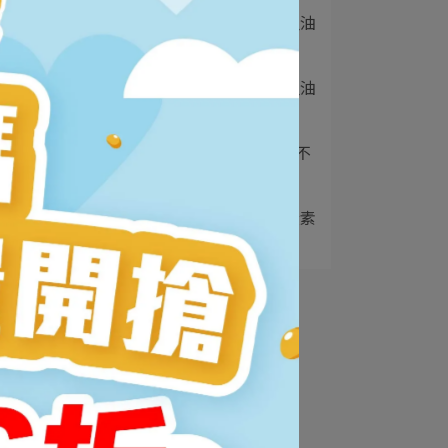
來
2
rTG魚油是什麼？2025魚油
，掌
型態挑選全⋯
3
魚油什麼人不能吃？吃魚油
2大禁忌和7種族⋯
4
B群什麼時候吃？什麼人不
能吃？可以空腹吃⋯
心
白
5
葉黃素什麼時候吃？葉黃素
不能跟什麼一起吃⋯
影