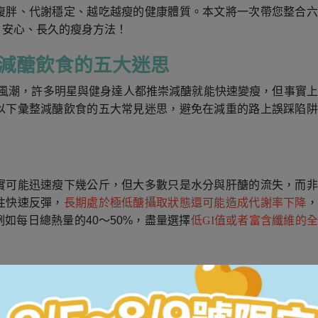
復胖、代謝穩定、越吃越瘦的健康體質。本文將一次帶您整合六
、安心、長久的瘦身方法！
減醣飲食的五大迷思
t）蔚為風潮，許多明星與健身達人都推崇減醣就能快速變瘦，但事實
以下彙整減醣飲食的五大常見迷思，避免在減重的路上誤踩陷阱
實可能迅速瘦下幾公斤，但大多數只是水分與肝醣的流失，而非
往快速反彈，
長期處於極低醣攝取狀態還可能造成代謝率下降
，
如每日總熱量的40～50%，盡量選擇
低GI值或者富含纖維的
低醣飲食？