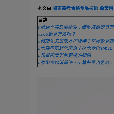
本文由
國家高考合格食品技師 詹棠璘
目錄
u
低醣不等於健康瘦！破解減醣飲食的
u
168
斷食有效嗎？
u
減脂餐怎麼吃才不復胖？掌握飲食四
u
水腫型肥胖怎麼辦？排水食物Top10
u
熱量密度與飽足感的關係
u
原型食物減重法，不算熱量也能瘦？