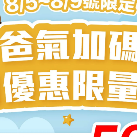
糖果、手搖飲、水果、根莖類與醬料中所隱藏的糖分也是碳水
遠高於一碗白飯所含的碳水量，建議學會看懂營養標示與成分表
鍵。
脂？
便吃肉、奶、油，事實上，攝取過多的飽和脂肪與紅肉可能增加
水分與纖維，還可能造成腎臟負擔與便祕。建議選擇適量
優質蛋
油脂
，例如橄欖油或堅果，同時
搭配蔬菜與攝取足量的水分
。
開5地雷＆推薦7搭配，有感補充！
量流失、基礎代謝降低，日後更容易復胖，此外，肌力不足也會
有氧運動
，幫助燃脂、保留肌肉，才能瘦得健康又精實。